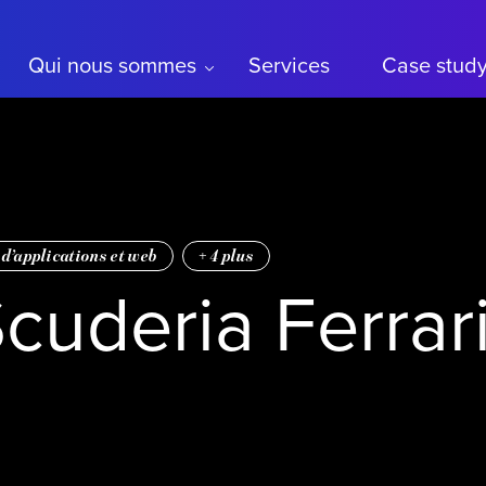
Qui nous sommes
Services
Case stud
d’applications et web
+
4
plus
Scuderia Ferrar