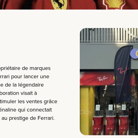
opriétaire de marques
rari pour lancer
une
ée
de la
légendaire
aboration
visait
à
timuler
les ventes grâce
énaline
qui
connectait
au prestige de Ferrari.