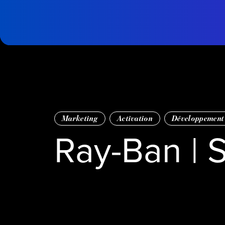
Passer au contenu principal
Page
d'accueil
Marketing
Activation
Développement 
Ray-Ban | 