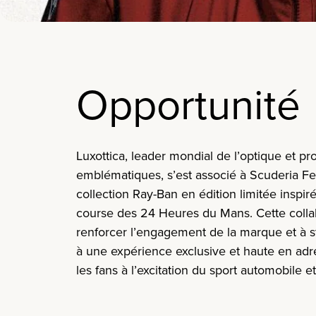
Opportunité
Luxottica, leader
mondial
de
l’optique
et pr
emblématiques
,
s’est
associé
à
Scuderia
Fer
collection Ray-Ban
en
édition
limitée
inspir
course des 24
Heures
du Mans. Cette coll
renforcer
l’engagement
de la marque et à
s
à
une
expérience
exclusive et haute
en
adr
les fans à
l’excitation
du sport automobile et 