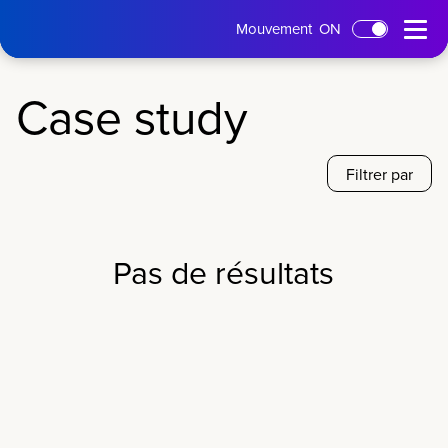
Page
Menu
Mouvement
ON
Passer au contenu principal
d'accueil
ouvert
Case study
Filtrer par
Pas de résultats