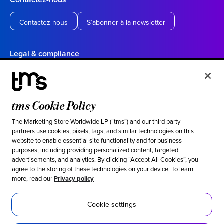
Contactez-nous
S’abonner à la newsletter
Legal & compliance
Politique de confidentialité
Conditions d’utilisation
tms Cookie Policy
Vos choix en matière de confidentialité en Californie
Cookie settings
The Marketing Store Worldwide LP (“tms”) and our third party
partners use cookies, pixels, tags, and similar technologies on this
website to enable essential site functionality and for business
Ethical & social responsibility
purposes, including providing personalized content, targeted
advertisements, and analytics. By clicking “Accept All Cookies”, you
Notre position contre l’esclavage moderne
agree to the storing of these technologies on your device. To learn
more, read our
Privacy policy
Politique d’inclusion
Développement durable
Cookie settings
Accessibilité