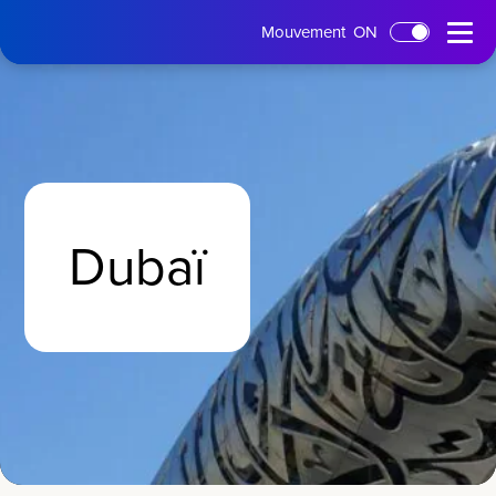
Page
Menu
Mouvement
ON
Passer au contenu principal
d'accueil
ouvert
Dubaï