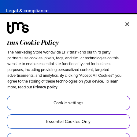
Legal & compliance
Politique de confidentialité
Conditions d’utilisation
tms Cookie Policy
Vos choix en matière de confidentialité en Californie
Cookie settings
The Marketing Store Worldwide LP (“tms”) and our third party
partners use cookies, pixels, tags, and similar technologies on this
website to enable essential site functionality and for business
Ethical & social responsibility
purposes, including providing personalized content, targeted
advertisements, and analytics. By clicking “Accept All Cookies”, you
Notre position contre l’esclavage moderne
agree to the storing of these technologies on your device. To learn
more, read our
Privacy policy
Politique d’inclusion
Développement durable
Cookie settings
Accessibilité
Essential Cookies Only
Réseaux sociaux