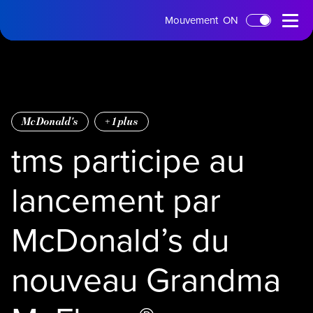
Page
Menu
Mouvement
ON
Passer au contenu principal
d'accueil
ouvert
McDonald's
+
1
plus
tms participe au
lancement par
McDonald’s du
nouveau Grandma