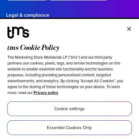
Legal & compliance
Politique de confidentialité
Conditions d’utilisation
tms Cookie Policy
Vos choix en matière de confidentialité en Californie
Cookie settings
The Marketing Store Worldwide LP (“tms”) and our third party
partners use cookies, pixels, tags, and similar technologies on this
website to enable essential site functionality and for business
Ethical & social responsibility
purposes, including providing personalized content, targeted
advertisements, and analytics. By clicking “Accept All Cookies”, you
Notre position contre l’esclavage moderne
agree to the storing of these technologies on your device. To learn
more, read our
Privacy policy
Politique d’inclusion
Développement durable
Cookie settings
Accessibilité
Essential Cookies Only
Réseaux sociaux