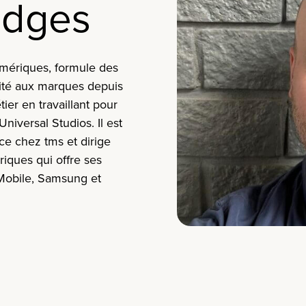
edges
ériques, formule des
lité aux marques depuis
tier en travaillant pour
niversal Studios. Il est
nce chez
tms
et dirige
iques qui offre ses
-Mobile, Samsung et