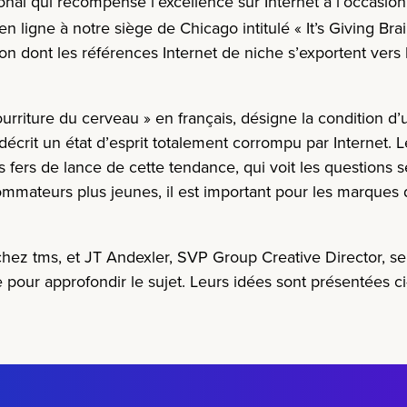
onal qui récompense l’excellence sur Internet à l’occasi
n ligne à notre siège de Chicago intitulé
« It’s Giving Brai
n dont les références Internet de niche s’exportent vers l
 « pourriture du cerveau » en français, désigne la conditi
 décrit un état d’esprit totalement corrompu par Internet.
s fers de lance de cette tendance, qui voit les questions 
ommateurs plus jeunes, il est important pour les marqu
z tms, et JT Andexler, SVP Group Creative Director, se s
 pour approfondir le sujet. Leurs idées sont présentées c