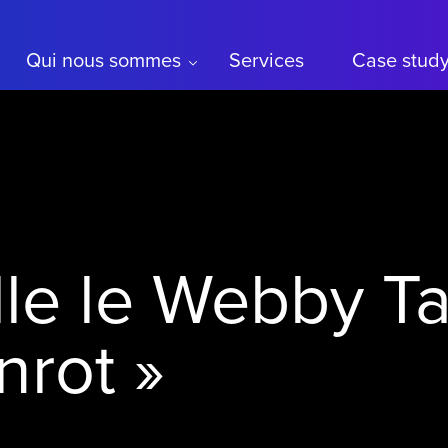
Qui nous sommes
Services
Case stud
le le Webby Tal
nrot »