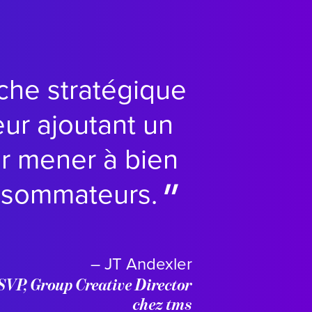
oche stratégique
eur ajoutant un
ur mener à bien
onsommateurs.
– JT Andexler
SVP, Group Creative Director
chez tms