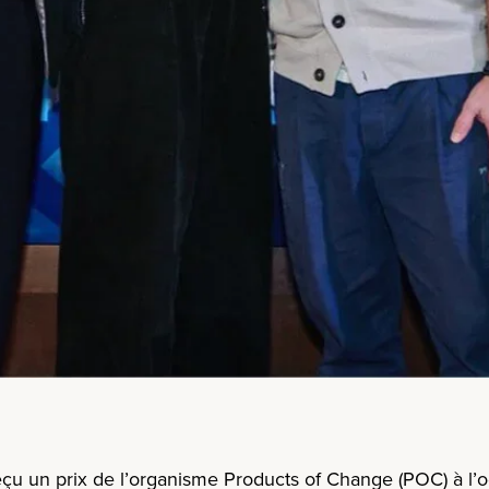
çu un prix
de l’organisme
Products of Change
(POC) à l’