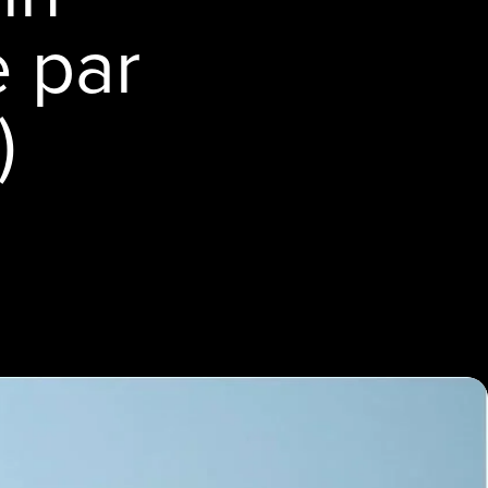
 par
)