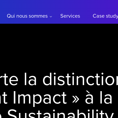
Qui nous sommes
Services
Case stud
e la distinctio
nt Impact » à la
Sustainability 