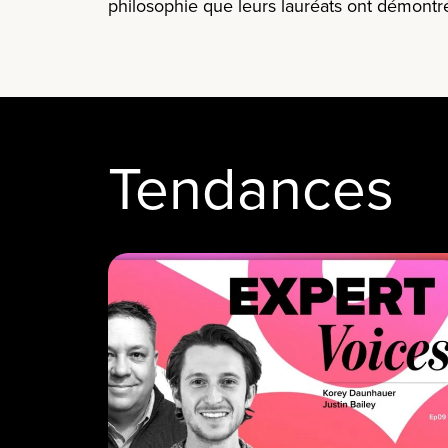
philosophie que leurs lauréats ont
démontr
Tendances