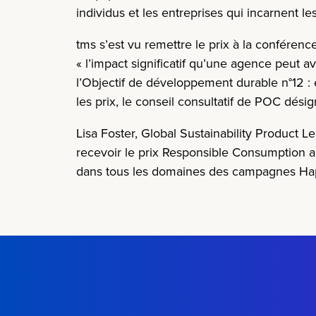
individus et les entreprises qui incarnent 
tms s’est vu remettre le prix à la conféren
«
l’impact significatif qu’une agence peut avo
l’Objectif de développement durable n°12 :
les prix
,
le conseil consultatif de POC dési
Lisa Foster,
G
lobal
S
ustainability
P
roduct
L
e
recevoir le prix Responsible Consumption 
dans tous les domaines des campagnes Ha