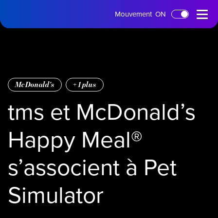
Page
Menu
Mouvement
ON
Passer au contenu principal
d'accueil
ouvert
McDonald's
+
1
plus
tms et McDonald’s
Happy Meal®
s’associent à Pet
Simulator