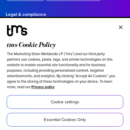
Legal & compliance
Politique de confidentialité
Conditions d’utilisation
tms Cookie Policy
Vos choix en matière de confidentialité en Californie
Cookie settings
The Marketing Store Worldwide LP (“tms”) and our third party
partners use cookies, pixels, tags, and similar technologies on this
website to enable essential site functionality and for business
Ethical & social responsibility
purposes, including providing personalized content, targeted
advertisements, and analytics. By clicking “Accept All Cookies”, you
Notre position contre l’esclavage moderne
agree to the storing of these technologies on your device. To learn
more, read our
Privacy policy
Politique d’inclusion
Développement durable
Cookie settings
Accessibilité
Essential Cookies Only
Réseaux sociaux