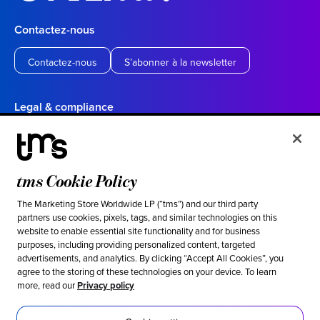
Contactez-nous
Contactez-nous
S’abonner à la newsletter
Legal & compliance
Politique de confidentialité
Conditions d’utilisation
tms Cookie Policy
Vos choix en matière de confidentialité en Californie
Cookie settings
The Marketing Store Worldwide LP (“tms”) and our third party
partners use cookies, pixels, tags, and similar technologies on this
website to enable essential site functionality and for business
Ethical & social responsibility
purposes, including providing personalized content, targeted
advertisements, and analytics. By clicking “Accept All Cookies”, you
Notre position contre l’esclavage moderne
agree to the storing of these technologies on your device. To learn
more, read our
Privacy policy
Politique d’inclusion
Développement durable