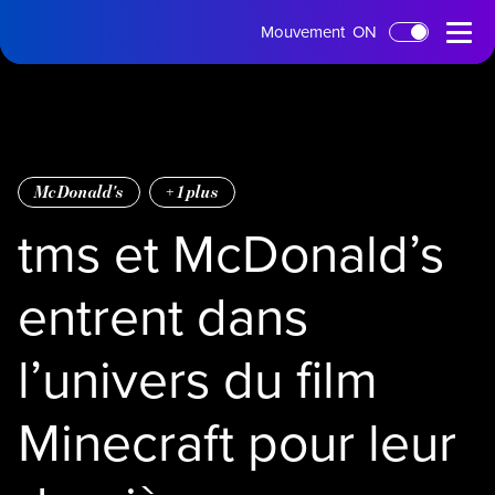
Page
Menu
Mouvement
ON
Passer au contenu principal
d'accueil
ouvert
McDonald's
+
1
plus
tms et McDonald’s
entrent dans
l’univers du film
Minecraft pour leur