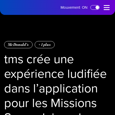
Page
Menu
Mouvement
ON
Passer au contenu principal
d'accueil
ouvert
McDonald's
+
1
plus
tms crée une
expérience ludifiée
dans l’application
pour les Missions