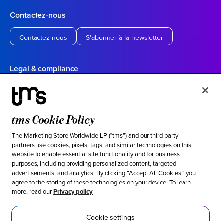
Contactez-nous
Contactez-nous
S’abonner à la newsletter
Legal & compliance
Politique de confidentialité
Conditions d’utilisation
tms Cookie Policy
Vos choix en matière de confidentialité en Californie
Cookie settings
The Marketing Store Worldwide LP (“tms”) and our third party
partners use cookies, pixels, tags, and similar technologies on this
website to enable essential site functionality and for business
Ethical & social responsibility
purposes, including providing personalized content, targeted
advertisements, and analytics. By clicking “Accept All Cookies”, you
Notre position contre l’esclavage moderne
agree to the storing of these technologies on your device. To learn
more, read our
Privacy policy
Politique d’inclusion
Développement durable
Cookie settings