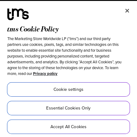
Politique de confidentialité
Conditions d’utilisation
tms Cookie Policy
Vos choix en matière de confidentialité en Californie
Cookie settings
The Marketing Store Worldwide LP (“tms”) and our third party
partners use cookies, pixels, tags, and similar technologies on this
website to enable essential site functionality and for business
Ethical & social responsibility
purposes, including providing personalized content, targeted
advertisements, and analytics. By clicking “Accept All Cookies”, you
Notre position contre l’esclavage moderne
agree to the storing of these technologies on your device. To learn
more, read our
Privacy policy
Politique d’inclusion
Développement durable
Cookie settings
Accessibilité
Essential Cookies Only
Réseaux sociaux
Accept All Cookies
© 2026 tms