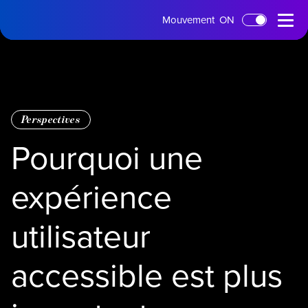
Page
Menu
Mouvement
ON
Passer au contenu principal
d'accueil
ouvert
Perspectives
Pourquoi une
expérience
utilisateur
accessible est plus