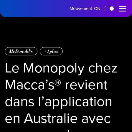
Page
Menu
Mouvement
ON
Passer au contenu principal
d'accueil
ouvert
McDonald's
+
1
plus
Le Monopoly chez
Macca’s® revient
dans l’application
en Australie avec