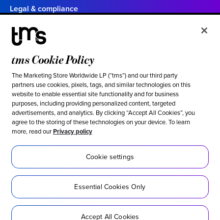
Legal & compliance
Politique de confidentialité
Conditions d’utilisation
tms Cookie Policy
Vos choix en matière de confidentialité en Californie
Cookie settings
The Marketing Store Worldwide LP (“tms”) and our third party
partners use cookies, pixels, tags, and similar technologies on this
website to enable essential site functionality and for business
Ethical & social responsibility
purposes, including providing personalized content, targeted
advertisements, and analytics. By clicking “Accept All Cookies”, you
Notre position contre l’esclavage moderne
agree to the storing of these technologies on your device. To learn
more, read our
Privacy policy
Politique d’inclusion
Développement durable
Cookie settings
Accessibilité
Essential Cookies Only
Réseaux sociaux
Accept All Cookies