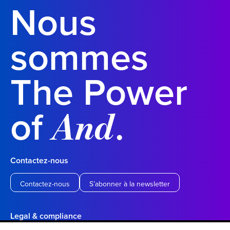
Nous
sommes
The Power
of
.
And
Contactez-nous
Contactez-nous
S’abonner à la newsletter
Legal & compliance