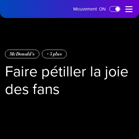
Page
Menu
Mouvement
ON
Passer au contenu principal
d'accueil
ouvert
McDonald’s
+
5
plus
Faire pétiller la joie
des fans