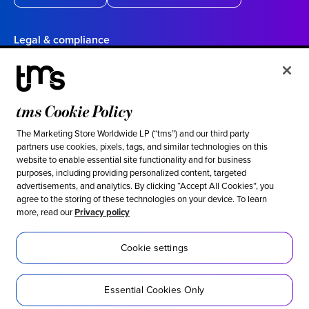
Legal & compliance
Politique de confidentialité
Conditions d’utilisation
tms Cookie Policy
Vos choix en matière de confidentialité en Californie
Cookie settings
The Marketing Store Worldwide LP (“tms”) and our third party
partners use cookies, pixels, tags, and similar technologies on this
website to enable essential site functionality and for business
Ethical & social responsibility
purposes, including providing personalized content, targeted
advertisements, and analytics. By clicking “Accept All Cookies”, you
Notre position contre l’esclavage moderne
agree to the storing of these technologies on your device. To learn
more, read our
Privacy policy
Politique d’inclusion
Développement durable
Cookie settings
Accessibilité
Essential Cookies Only
Réseaux sociaux