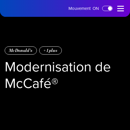
Page
Menu
Mouvement
ON
Passer au contenu principal
d'accueil
ouvert
McDonald’s
+
1
plus
Modernisation de
McCafé®