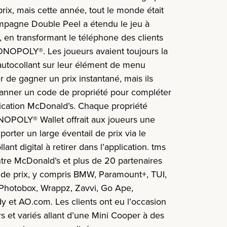
rix, mais cette année, tout le monde était
campagne Double Peel a étendu le jeu à
, en transformant le téléphone des clients
ONOPOLY®. Les joueurs avaient toujours la
l’autocollant sur leur élément de menu
 de gagner un prix instantané, mais ils
anner un code de propriété pour compléter
lication McDonald’s. Chaque propriété
NOPOLY® Wallet offrait aux joueurs une
rter un large éventail de prix via le
llant digital à retirer dans l’application. tms
ntre McDonald’s et plus de 20 partenaires
t de prix, y compris BMW, Paramount+, TUI,
 Photobox, Wrappz, Zavvi, Go Ape,
et AO.com. Les clients ont eu l’occasion
s et variés allant d’une Mini Cooper à des