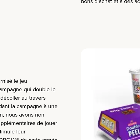
bons d’achat et à des ac
nisé le jeu
mpagne qui double le
 décoller au travers
ndant la campagne à une
on, nous avons non
upplémentaires de jouer
timulé leur
OPOLY® de cette année