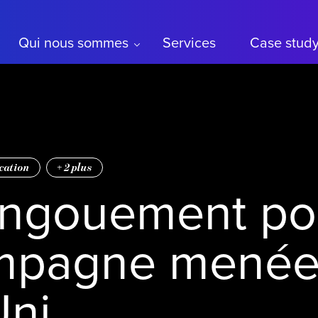
Qui nous sommes
Services
Case stud
cation
+
2
plus
engouement pou
mpagne menée
ni