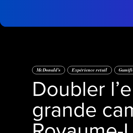
Passer au contenu principal
Page
d'accueil
McDonald’s
Expérience retail
Gamifi
Doubler l’
grande ca
Royaume-U